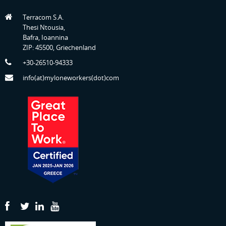
Terracom S.A.
Thesi Ntousia,
Bafra, Ioannina
ZIP: 45500, Griechenland
+30-26510-94333
info(at)myloneworkers(dot)com