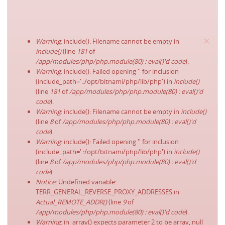
×
Warning
: include(): Filename cannot be empty in
include()
(line
181
of
/app/modules/php/php.module(80) : eval()'d code
).
Warning
: include(): Failed opening '' for inclusion
(include_path='.:/opt/bitnami/php/lib/php') in
include()
(line
181
of
/app/modules/php/php.module(80) : eval()'d
code
).
Warning
: include(): Filename cannot be empty in
include()
(line
8
of
/app/modules/php/php.module(80) : eval()'d
code
).
Warning
: include(): Failed opening '' for inclusion
(include_path='.:/opt/bitnami/php/lib/php') in
include()
(line
8
of
/app/modules/php/php.module(80) : eval()'d
code
).
Notice
: Undefined variable:
TERR_GENERAL_REVERSE_PROXY_ADDRESSES in
Actual_REMOTE_ADDR()
(line
9
of
/app/modules/php/php.module(80) : eval()'d code
).
Warning
: in_array() expects parameter 2 to be array, null