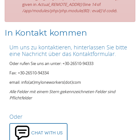
given in
Actual_REMOTE_ADDR()
(line
14
of
/app/modules/php/php.module(80) : eval()'d code
).
In Kontakt kommen
Um uns zu kontaktieren, hinterlassen Sie bitte
eine Nachricht über das Kontaktformular.
Oder rufen Sie uns an unter: +30-26510-94333
Fax: +30-26510-94334
email: info(at)myloneworkers(dot)com
Alle Felder mit einem Stern gekennzeichneten Felder sind
Pflichtfelder
Oder
Chat with us