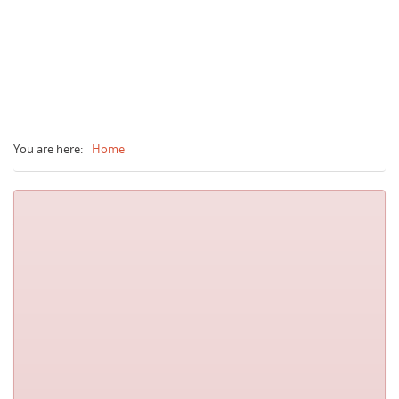
You are here:
Home
Adresse:
Thesi Ntousia, Bafra, Ioannina, ZIP: 45500 Griechenland
Error message
Telefon:
+30-26510-94333
Fax:
+30-26510-94334
Email:
info(at)myloneworkers(dot)com
Website
www.myloneworkers.com