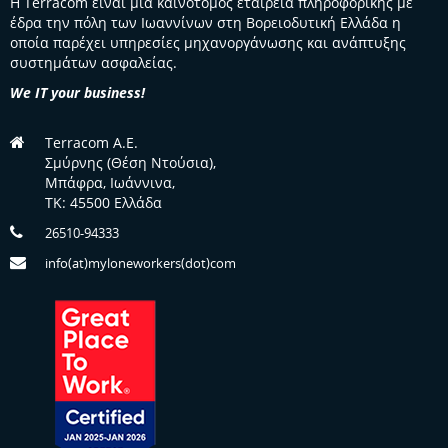
Η Terracom είναι μια καινοτόμος εταιρεία πληροφορικής με
έδρα την πόλη των Ιωαννίνων στη Βορειοδυτική Ελλάδα η
οποία παρέχει υπηρεσίες μηχανοργάνωσης και ανάπτυξης
συστημάτων ασφαλείας.
We IT your business!
Terracom A.E.
Σμύρνης (Θέση Ντούσια),
Μπάφρα, Ιωάννινα,
TK: 45500 Ελλάδα
26510-94333
info(at)myloneworkers(dot)com