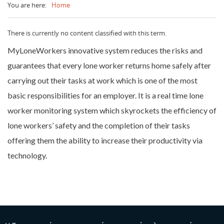
You are here:
Home
Επικοινωνία
Μοναχική Εργασία
How To Guides
Το καλάθι μου
Mobile Εφαρμογή
There is currently no content classified with this term.
Λήψεις
Web Εφαρμογή
7 έξυπνοι τρόποι για να προστατεύσετε τους
MyLoneWorkers innovative system reduces the risks and
Media
MyLoneWorkers M.A.R.S.
μοναχικούς εργαζομένους σας
guarantees that every lone worker returns home safely after
Είσοδος στην Web Εφαρμογή
QR-PTT
Πολιτική για τους εργαζομένους
carrying out their tasks at work which is one of the most
basic responsibilities for an employer. It is a real time lone
worker monitoring system which skyrockets the efficiency of
lone workers’ safety and the completion of their tasks
offering them the ability to increase their productivity via
technology.