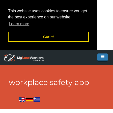
This website uses cookies to ensure you get
the best experience on our website.
Learn more
Got it!
Skip to main content
Αρχικη
Συστημα
workplace safety app
Αγορά
Χαρακτηριστικά
Υποστήριξη
MyLoneWorkers
Λογαριασμός
MyLoneWorkers PRO
Δωρεάν Δοκιμή
Πως λειτουργεί